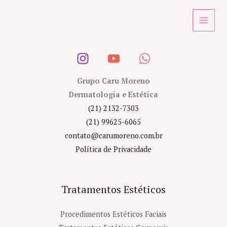
Ir
para
o
conteúdo
Grupo Caru Moreno
Dermatologia e Estética
(21) 2132-7303
(21) 99625-6065
contato@carumoreno.com.br
Política de Privacidade
Tratamentos Estéticos
Procedimentos Estéticos Faciais