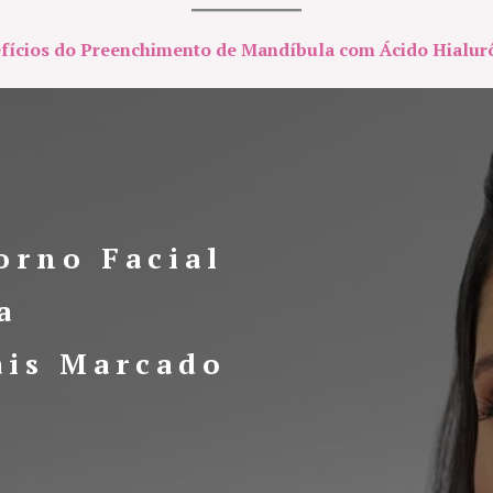
fícios do Preenchimento de Mandíbula com Ácido Hialur
orno Facial
a
ais Marcado