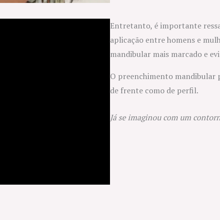
Entretanto, é importante ress
aplicação entre homens e mulh
mandibular mais marcado e evi
O preenchimento mandibular po
de frente como de perfil.
Já se imaginou com um contor