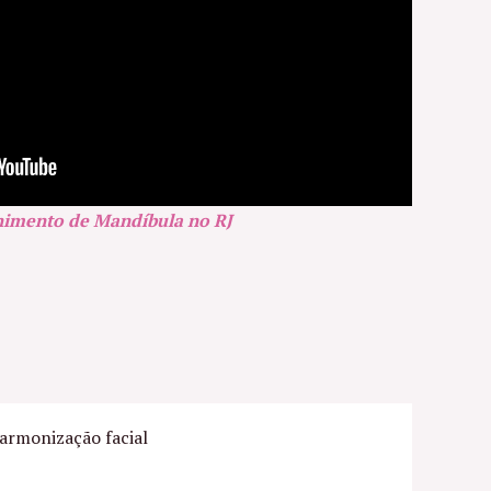
imento de Mandíbula no RJ
armonização facial