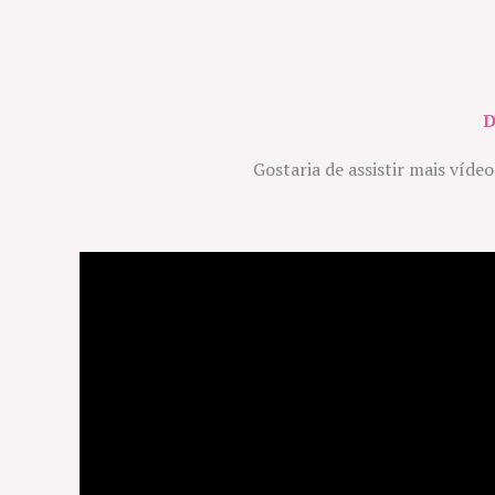
D
Gostaria de assistir mais víde