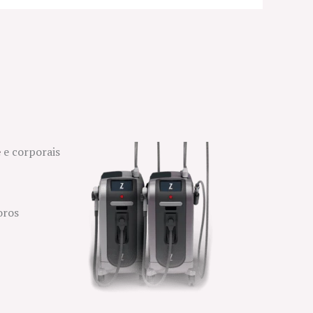
e
e corporais
oros