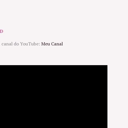
5D
u canal do YouTube:
Meu Canal