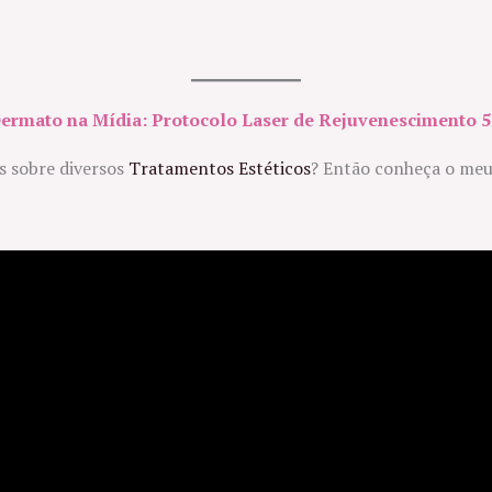
ermato na Mídia: Protocolo Laser de Rejuvenescimento 
os sobre diversos
Tratamentos Estéticos
? Então conheça o me