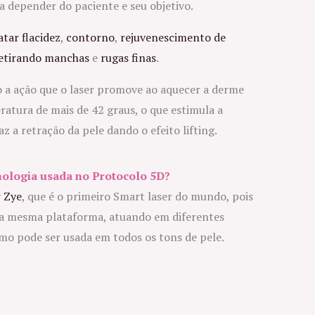
a depender do paciente e seu objetivo.
atar flacidez
,
contorno
,
rejuvenescimento de
etirando manchas
e
rugas finas
.
o a ação que o laser promove ao aquecer a derme
atura de mais de 42 graus, o que estimula a
 a retração da pele dando o efeito lifting.
nologia usada no Protocolo 5D?
r Zye
, que é o primeiro Smart laser do mundo, pois
 na mesma plataforma, atuando em diferentes
mo pode ser usada em todos os tons de pele.