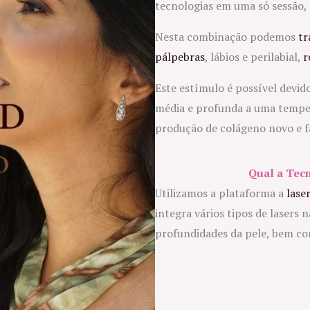
tecnologias em uma só sessão, 
Nesta combinação podemos
tr
pálpebras
, lábios e perilabial,
r
Este estímulo é possível devid
média e profunda a uma temper
produção de colágeno novo e faz
Qual a Tec
Utilizamos a plataforma a
lase
integra vários tipos de lasers
profundidades da pele, bem co