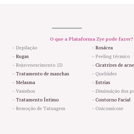
O que a Plataforma
Zye pode fazer?
– Depilação
–
Rosácea
–
Rugas
– Peeling térmico
– Rejuvenescimento 5D
–
Cicatrizes de acn
–
Tratamento de manchas
– Quelóides
–
Melasma
–
Estrias
– Vasinhos
– Diminuição dos p
–
Tratamento Íntimo
–
Contorno Facial
– Remoção de Tatuagem
– Onicomicose