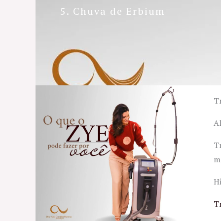
5. Chuva de Erbium
T
A
T
m
H
T