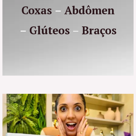
Coxas
–
Abdômen
–
Glúteos
–
Braços