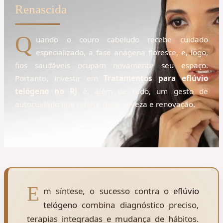
Renascida
Q
uando o couro cabeludo recebe cuidado
especializado, a fase anágena floresce, e, logo,
fios saudáveis ocupam novamente seu espaço.
Portanto, investir em
Tratamentos para eflúvio
telógeno no RJ
é, além de tudo, um gesto de
autocuidado que reflete força, leveza e renovação.
E
m síntese, o sucesso contra o
eflúvio
telógeno
combina diagnóstico preciso,
terapias integradas e mudança de hábitos.