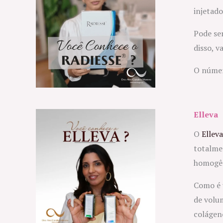
injetad
Pode se
disso, v
O número
Elleva
O
Elleva
totalme
homogê
Como é 
de volum
colágen