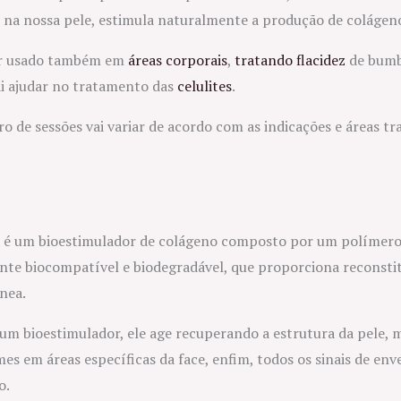
o na nossa pele, estimula naturalmente a produção de colágen
r usado também em
áreas corporais
,
tratando flacidez
de bum
ai ajudar no tratamento das
celulites
.
 de sessões vai variar de acordo com as indicações e áreas tr
é um bioestimulador de colágeno composto por um polímero s
nte biocompatível e biodegradável, que proporciona reconsti
nea.
um bioestimulador, ele age recuperando a estrutura da pele,
es em áreas específicas da face, enfim, todos os sinais de en
o.