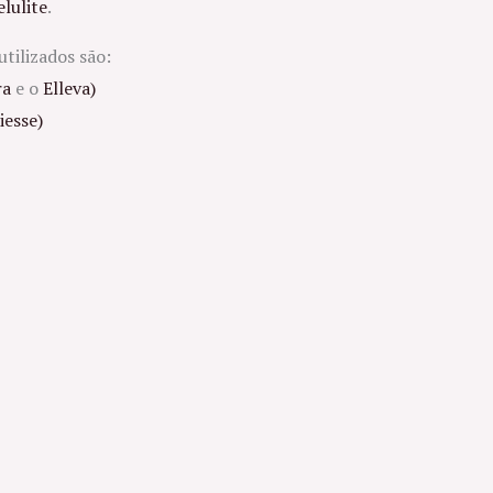
elulite
.
tilizados são:
ra
e o
Elleva
)
iesse)