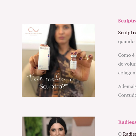
Sculptr
Sculptr
quando 
Como é 
de volum
colágen
Ademais
Contudo
Radies
O
Radie