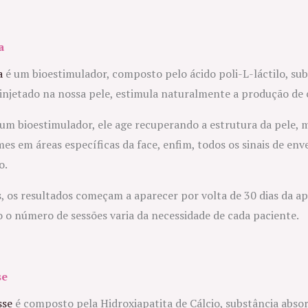
a
a
é um bioestimulador, composto pelo ácido poli-L-láctilo, sub
injetado na nossa pele, estimula naturalmente a produção de 
um bioestimulador, ele age recuperando a estrutura da pele,
es em áreas específicas da face, enfim, todos os sinais de en
o.
, os resultados começam a aparecer por volta de 30 dias da ap
 o número de sessões varia da necessidade de cada paciente.
se
sse
é composto pela Hidroxiapatita de Cálcio, substância abso