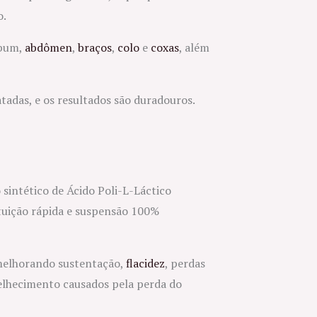
o.
bum,
abdômen
,
braços
,
colo
e
coxas
, além
atadas, e os resultados são duradouros.
intético de Ácido Poli-L-Láctico
tuição rápida e suspensão 100%
 melhorando sustentação,
flacidez
, perdas
velhecimento causados pela perda do