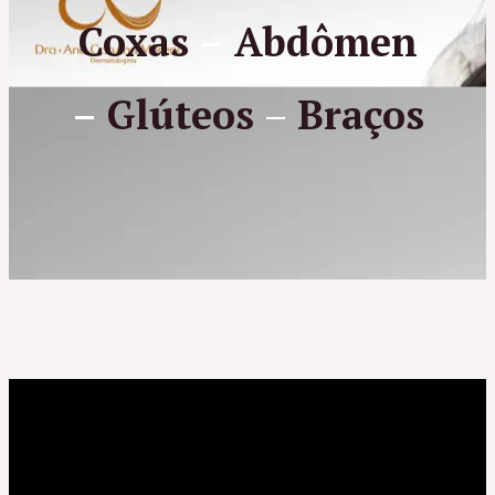
Coxas
–
Abdômen
–
Glúteos
–
Braços