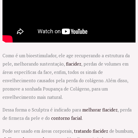
Como é um bioestimulador, ele age recuperando a estrutura da
pele, melhorando sustentação,
flacidez
, perdas de volumes em
áreas específicas da face, enfim, todos os sinais de
envelhecimento causados pela perda do colágeno. Além disso,
promove a sonhada Poupança de Colágeno, para um
envelhecimento mais natural.
Dessa forma o Sculptra é indicado para
melhorar flacidez
, perda
de firmeza da pele e do
contorno facial
.
Pode ser usado em áreas corporais,
tratando flacidez
de bumbum,