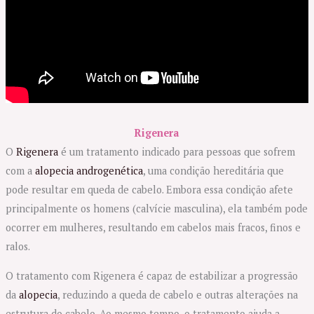
Rigenera
O
Rigenera
é um tratamento indicado para pessoas que sofrem
com a
alopecia androgenética
, uma condição hereditária que
pode resultar em queda de cabelo. Embora essa condição afete
principalmente os homens (calvície masculina), ela também pode
ocorrer em mulheres, resultando em cabelos mais fracos, finos e
ralos.
O tratamento com Rigenera é capaz de estabilizar a progressão
da
alopecia
, reduzindo a queda de cabelo e outras alterações na
estrutura do cabelo. Ao mesmo tempo, o tratamento ajuda a