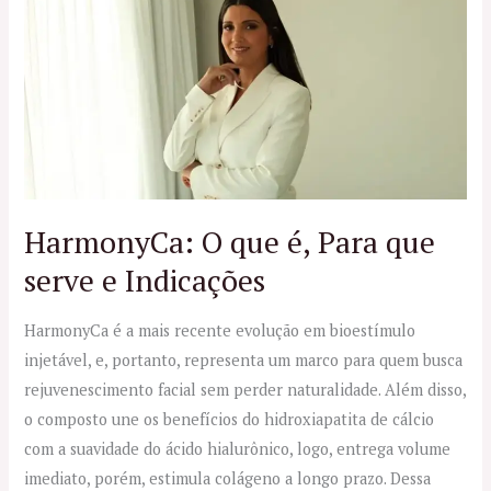
O
que
é,
Para
que
serve
e
Indicações
HarmonyCa: O que é, Para que
serve e Indicações
HarmonyCa é a mais recente evolução em bioestímulo
injetável, e, portanto, representa um marco para quem busca
rejuvenescimento facial sem perder naturalidade. Além disso,
o composto une os benefícios do hidroxiapatita de cálcio
com a suavidade do ácido hialurônico, logo, entrega volume
imediato, porém, estimula colágeno a longo prazo. Dessa