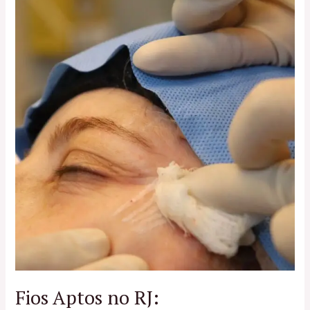
de
Sustentação
Facial
Fios Aptos no RJ: