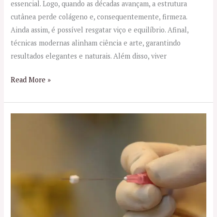
essencial. Logo, quando as décadas avançam, a estrutura
cutânea perde colágeno e, consequentemente, firmeza.
Ainda assim, é possível resgatar viço e equilíbrio. Afinal,
técnicas modernas alinham ciência e arte, garantindo
resultados elegantes e naturais. Além disso, viver
Read More »
Fios
Aptos
no
RJ:
Rejuvenescimento
Natural
com
Tecnologia