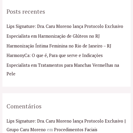
q
Posts recentes
u
i
Lips Signature: Dra. Caru Moreno lança Protocolo Exclusivo
s
Especialista em Harmonização de Glúteos no RJ
a
Harmonização Íntima Feminina no Rio de Janeiro – RJ
r
p
HarmonyCa: O que é, Para que serve e Indicações
o
Especialista em Tratamentos para Manchas Vermelhas na
r
Pele
:
Comentários
Lips Signature: Dra. Caru Moreno lança Protocolo Exclusivo |
Grupo Caru Moreno
em
Procedimentos Faciais