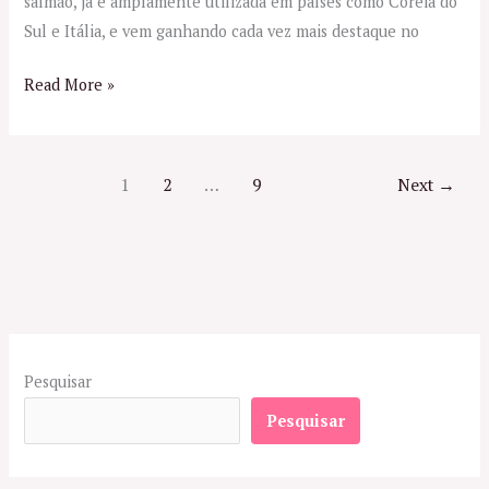
salmão, já é amplamente utilizada em países como Coreia do
Sul e Itália, e vem ganhando cada vez mais destaque no
Read More »
1
2
…
9
Next
→
Pesquisar
Pesquisar