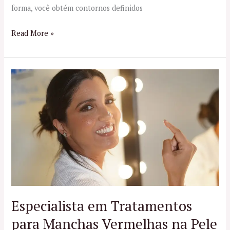
forma, você obtém contornos definidos
Read More »
Especialista
em
Tratamentos
para
Manchas
Vermelhas
na
Pele
Especialista em Tratamentos
para Manchas Vermelhas na Pele