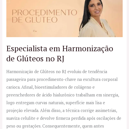
em
Harmonização
de
Glúteos
no
RJ
Especialista em Harmonização
de Glúteos no RJ
Harmonização de Glúteos no RJ evoluiu de tendência
passageira para procedimento-chave na escultura corporal
carioca. Afinal, bioestimuladores de colágeno e
preenchedores de ácido hialurônico trabalham em sinergia,
logo entregam curvas naturais, superfície mais lisa e
projeção elevada. Além disso, a técnica corrige assimetrias,
suaviza celulite e devolve firmeza perdida após oscilações de
peso ou gestações. Consequentemente, quem antes