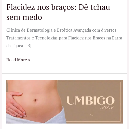
medo
Flacidez nos braços: Dê tchau
sem medo
Clínica de Dermatologia e Estética Avançada com diversos
Tratamentos e Tecnologias para Flacidez nos Braços na Barra
da Tijuca – RJ.
Read More »
Tratamento
para
resolver
o
Umbigo
Triste