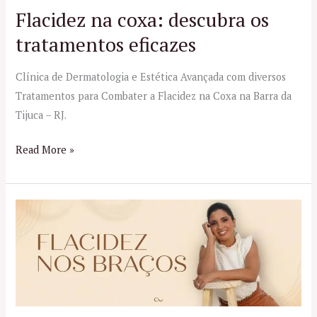
eficazes
Flacidez na coxa: descubra os
tratamentos eficazes
Clínica de Dermatologia e Estética Avançada com diversos
Tratamentos para Combater a Flacidez na Coxa na Barra da
Tijuca – RJ.
Read More »
Flacidez
nos
braços:
Dê
tchau
sem