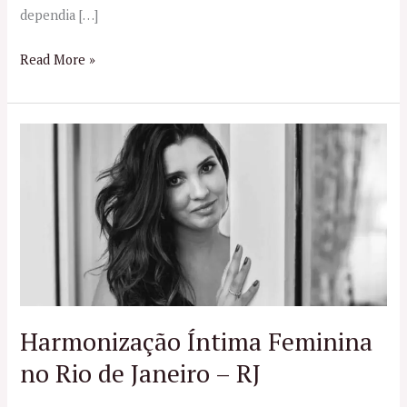
dependia […]
Read More »
Harmonização
Íntima
Feminina
no
Rio
de
Janeiro
–
RJ
Harmonização Íntima Feminina
no Rio de Janeiro – RJ