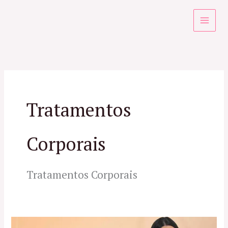
Ir
para
o
conteúdo
Tratamentos
Corporais
Tratamentos Corporais
Especialista