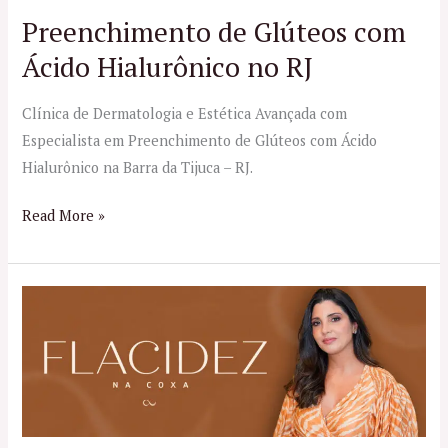
no
Preenchimento de Glúteos com
RJ
Ácido Hialurônico no RJ
Clínica de Dermatologia e Estética Avançada com
Especialista em Preenchimento de Glúteos com Ácido
Hialurônico na Barra da Tijuca – RJ.
Read More »
Flacidez
na
coxa:
descubra
os
tratamentos