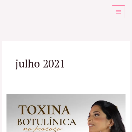
Ir
para
o
conteúdo
julho 2021
Toxina
Botulínica
no
Pescoço