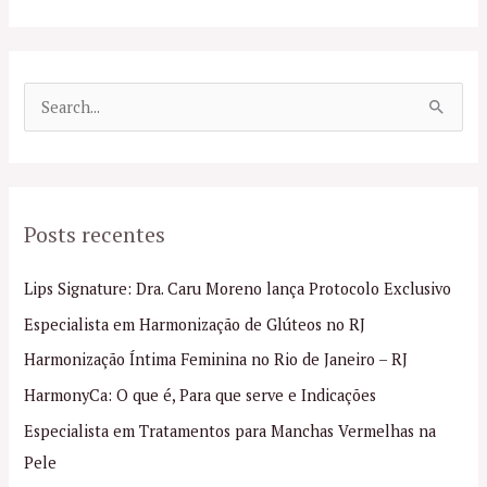
P
e
s
q
Posts recentes
u
i
Lips Signature: Dra. Caru Moreno lança Protocolo Exclusivo
s
Especialista em Harmonização de Glúteos no RJ
a
Harmonização Íntima Feminina no Rio de Janeiro – RJ
r
p
HarmonyCa: O que é, Para que serve e Indicações
o
Especialista em Tratamentos para Manchas Vermelhas na
r
Pele