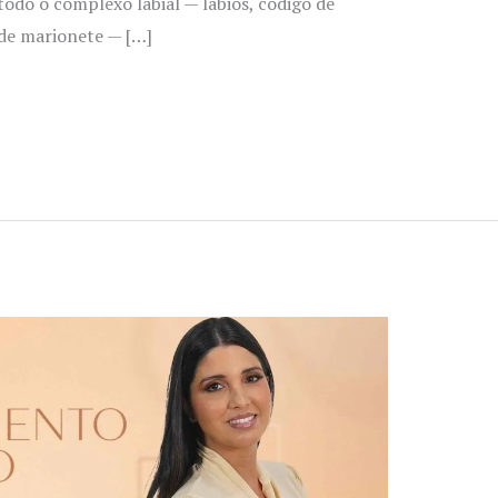
todo o complexo labial — lábios, código de
s de marionete — […]