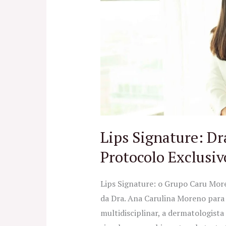
Dra.
Caru
Moreno
lança
Protocolo
Exclusivo
Lips Signature: Dr
Protocolo Exclusiv
Lips Signature: o Grupo Caru Mor
da Dra. Ana Carulina Moreno para l
multidisciplinar, a dermatologist