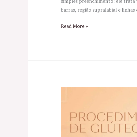
simples preenchimento: ele trata 
barras, região supralabial e linha
Read More »
Especialista
em
Harmonização
de
Glúteos
no