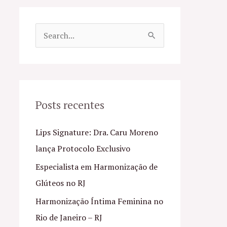
P
e
s
q
u
Posts recentes
i
Lips Signature: Dra. Caru Moreno
s
lança Protocolo Exclusivo
a
Especialista em Harmonização de
r
Glúteos no RJ
p
o
Harmonização Íntima Feminina no
r
Rio de Janeiro – RJ