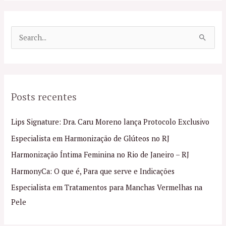
P
e
s
q
Posts recentes
u
i
Lips Signature: Dra. Caru Moreno lança Protocolo Exclusivo
s
Especialista em Harmonização de Glúteos no RJ
a
Harmonização Íntima Feminina no Rio de Janeiro – RJ
r
p
HarmonyCa: O que é, Para que serve e Indicações
o
Especialista em Tratamentos para Manchas Vermelhas na
r
Pele
: