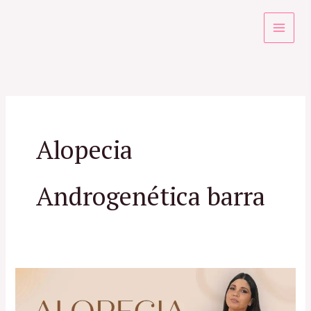
Ir
para
o
conteúdo
Alopecia
Androgenética barra
Tudo
sobre