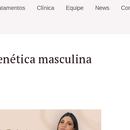
atamentos
Clínica
Equipe
News
Con
enética masculina