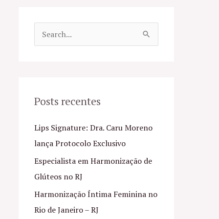
P
e
s
q
u
Posts recentes
i
Lips Signature: Dra. Caru Moreno
s
lança Protocolo Exclusivo
a
Especialista em Harmonização de
r
Glúteos no RJ
p
o
Harmonização Íntima Feminina no
r
Rio de Janeiro – RJ