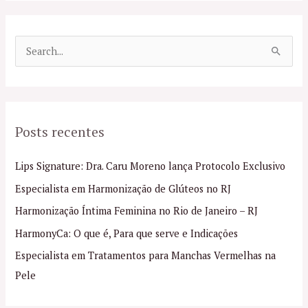
P
e
s
q
Posts recentes
u
i
Lips Signature: Dra. Caru Moreno lança Protocolo Exclusivo
s
Especialista em Harmonização de Glúteos no RJ
a
Harmonização Íntima Feminina no Rio de Janeiro – RJ
r
p
HarmonyCa: O que é, Para que serve e Indicações
o
Especialista em Tratamentos para Manchas Vermelhas na
r
Pele
: