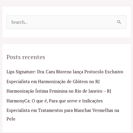
P
e
s
q
Posts recentes
u
i
Lips Signature: Dra. Caru Moreno lança Protocolo Exclusivo
s
Especialista em Harmonização de Glúteos no RJ
a
Harmonização Íntima Feminina no Rio de Janeiro – RJ
r
p
HarmonyCa: O que é, Para que serve e Indicações
o
Especialista em Tratamentos para Manchas Vermelhas na
r
Pele
: