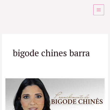
Ir
para
o
conteúdo
bigode chines barra
Preenchimento
do
Bigode
Chinês
no