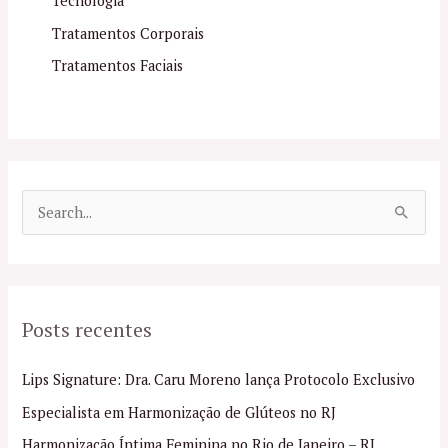
Tecnologia
Tratamentos Corporais
Tratamentos Faciais
P
e
s
q
Posts recentes
u
i
Lips Signature: Dra. Caru Moreno lança Protocolo Exclusivo
s
Especialista em Harmonização de Glúteos no RJ
a
Harmonização Íntima Feminina no Rio de Janeiro – RJ