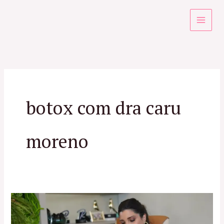
Ir
para
o
conteúdo
botox com dra caru
moreno
Especialista
em