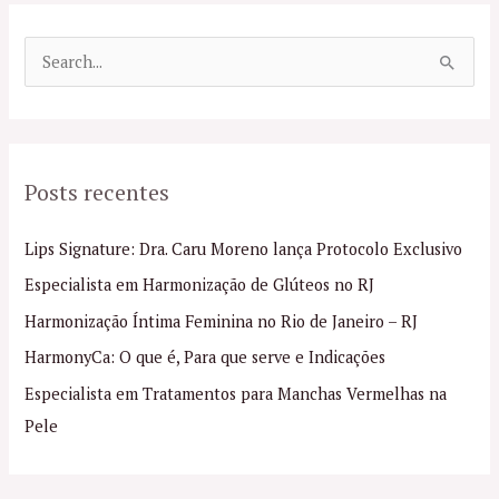
P
e
s
q
Posts recentes
u
i
Lips Signature: Dra. Caru Moreno lança Protocolo Exclusivo
s
Especialista em Harmonização de Glúteos no RJ
a
Harmonização Íntima Feminina no Rio de Janeiro – RJ
r
p
HarmonyCa: O que é, Para que serve e Indicações
o
Especialista em Tratamentos para Manchas Vermelhas na
r
Pele
: