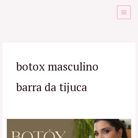
Ir
para
o
conteúdo
botox masculino
barra da tijuca
Botox
Masculino