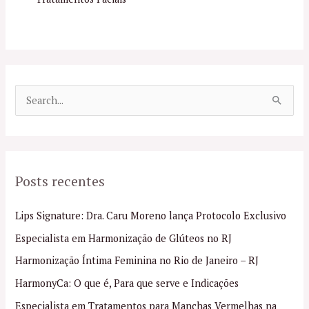
P
e
s
q
Posts recentes
u
i
Lips Signature: Dra. Caru Moreno lança Protocolo Exclusivo
s
Especialista em Harmonização de Glúteos no RJ
a
Harmonização Íntima Feminina no Rio de Janeiro – RJ
r
p
HarmonyCa: O que é, Para que serve e Indicações
o
Especialista em Tratamentos para Manchas Vermelhas na