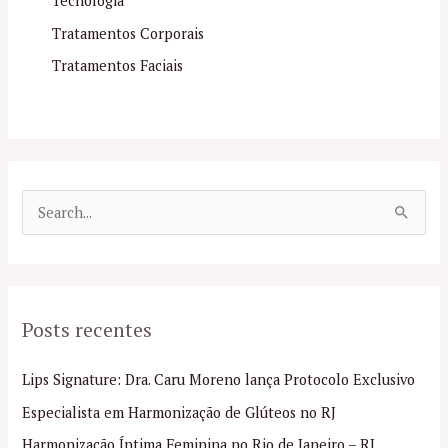
Tecnologia
Tratamentos Corporais
Tratamentos Faciais
P
e
s
q
Posts recentes
u
i
Lips Signature: Dra. Caru Moreno lança Protocolo Exclusivo
s
Especialista em Harmonização de Glúteos no RJ
a
Harmonização Íntima Feminina no Rio de Janeiro – RJ