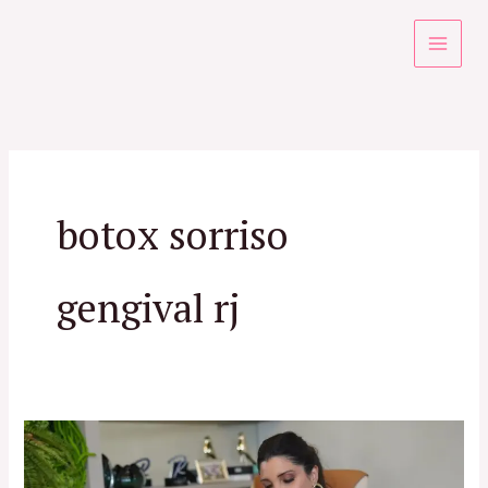
Ir
para
o
conteúdo
botox sorriso
gengival rj
Especialista
em