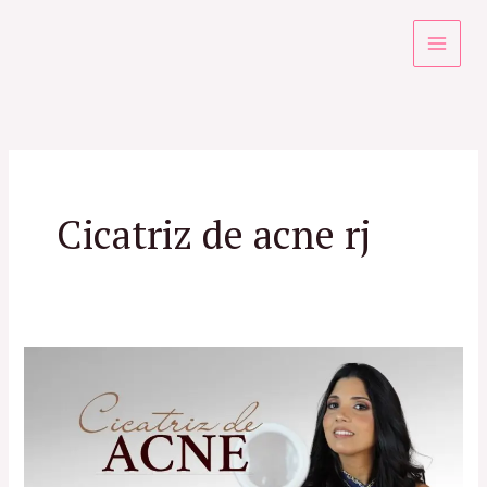
Ir
para
o
conteúdo
Cicatriz de acne rj
Cicatriz
de
Acne