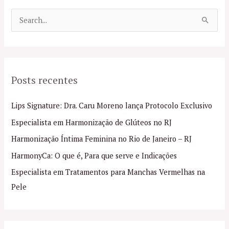
P
e
s
q
Posts recentes
u
i
Lips Signature: Dra. Caru Moreno lança Protocolo Exclusivo
s
Especialista em Harmonização de Glúteos no RJ
a
Harmonização Íntima Feminina no Rio de Janeiro – RJ
r
p
HarmonyCa: O que é, Para que serve e Indicações
o
Especialista em Tratamentos para Manchas Vermelhas na
r
Pele
: