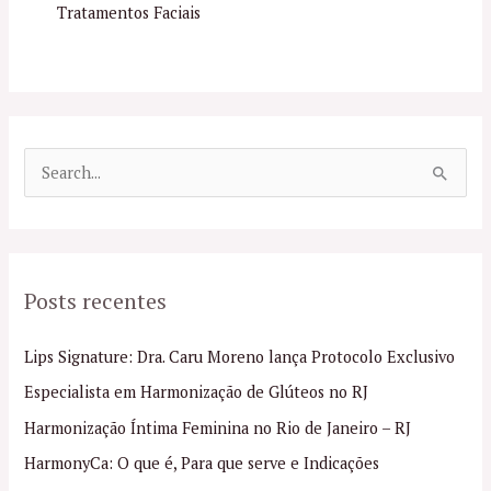
Tratamentos Faciais
P
e
s
q
Posts recentes
u
i
Lips Signature: Dra. Caru Moreno lança Protocolo Exclusivo
s
Especialista em Harmonização de Glúteos no RJ
a
Harmonização Íntima Feminina no Rio de Janeiro – RJ
r
p
HarmonyCa: O que é, Para que serve e Indicações