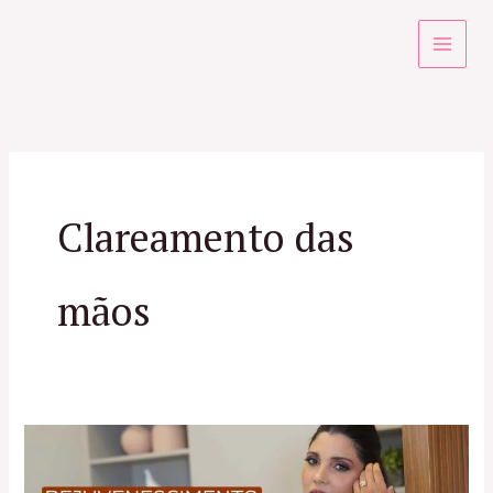
Ir
para
o
conteúdo
Clareamento das
mãos
Tratamentos
para