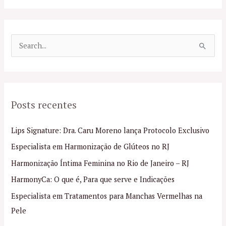
P
e
s
q
Posts recentes
u
i
Lips Signature: Dra. Caru Moreno lança Protocolo Exclusivo
s
Especialista em Harmonização de Glúteos no RJ
a
Harmonização Íntima Feminina no Rio de Janeiro – RJ
r
p
HarmonyCa: O que é, Para que serve e Indicações
o
Especialista em Tratamentos para Manchas Vermelhas na
r
Pele
: