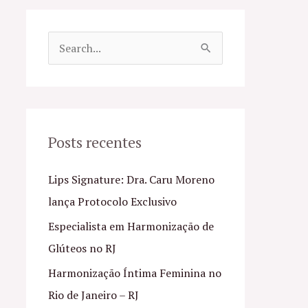
P
e
s
q
u
Posts recentes
i
Lips Signature: Dra. Caru Moreno
s
lança Protocolo Exclusivo
a
Especialista em Harmonização de
r
Glúteos no RJ
p
o
Harmonização Íntima Feminina no
r
Rio de Janeiro – RJ