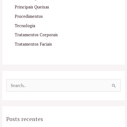
Principais Queixas
Procedimentos
Tecnologia
Tratamentos Corporais
Tratamentos Faciais
P
e
s
q
Posts recentes
u