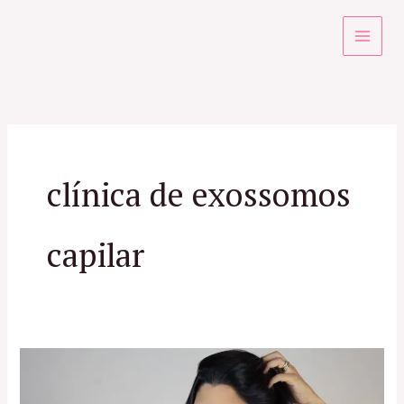
Ir
para
o
conteúdo
clínica de exossomos
capilar
Especialista
em