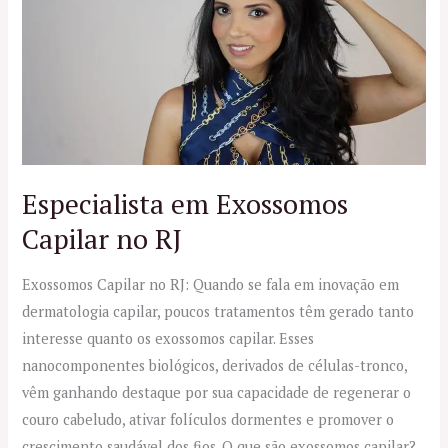
Exossomos
Capilar
no
RJ
Especialista em Exossomos
Capilar no RJ
Exossomos Capilar no RJ: Quando se fala em inovação em
dermatologia capilar, poucos tratamentos têm gerado tanto
interesse quanto os exossomos capilar. Esses
nanocomponentes biológicos, derivados de células-tronco,
vêm ganhando destaque por sua capacidade de regenerar o
couro cabeludo, ativar folículos dormentes e promover o
crescimento saudável dos fios. O que são exossomos capilar?