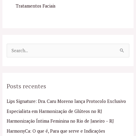
Tratamentos Faciais
P
e
s
q
Posts recentes
u
i
Lips Signature: Dra. Caru Moreno lança Protocolo Exclusivo
s
Especialista em Harmonização de Glúteos no RJ
a
Harmonização Íntima Feminina no Rio de Janeiro – RJ
r
p
HarmonyCa: O que é, Para que serve e Indicações