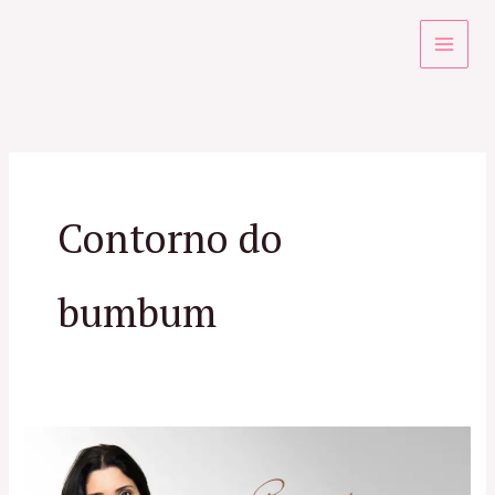
Ir
para
o
conteúdo
Contorno do
bumbum
Tratamento
Estético