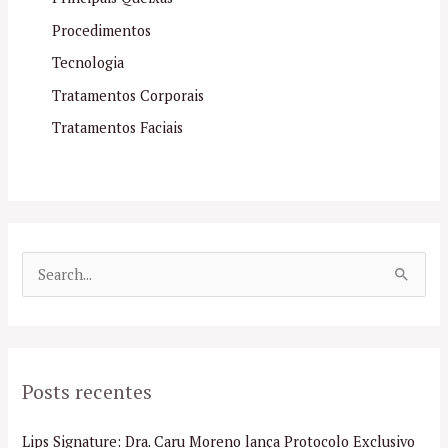
Procedimentos
Tecnologia
Tratamentos Corporais
Tratamentos Faciais
P
e
s
q
Posts recentes
u
i
Lips Signature: Dra. Caru Moreno lança Protocolo Exclusivo