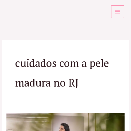
Ir
para
o
conteúdo
cuidados com a pele
madura no RJ
Dermatologista
Especialista