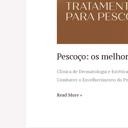
melhores
Tratamentos
Estéticos
Pescoço: os melho
Clínica de Dermatologia e Estéti
Combater o Envelhecimento do Pes
Read More »