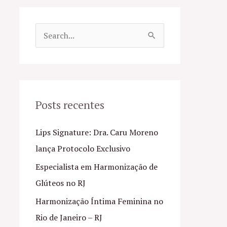
P
e
s
q
u
Posts recentes
i
Lips Signature: Dra. Caru Moreno
s
lança Protocolo Exclusivo
a
Especialista em Harmonização de
r
Glúteos no RJ
p
o
Harmonização Íntima Feminina no
r
Rio de Janeiro – RJ