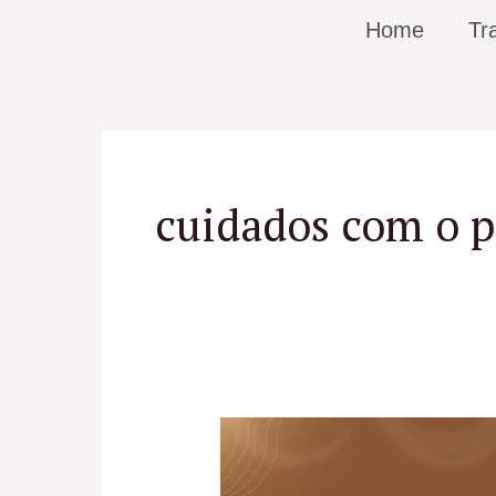
Ir
Home
Tr
para
o
conteúdo
cuidados com o 
Pescoço:
os