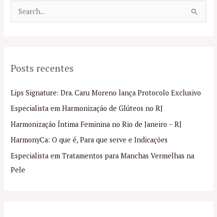
P
e
s
q
Posts recentes
u
i
Lips Signature: Dra. Caru Moreno lança Protocolo Exclusivo
s
Especialista em Harmonização de Glúteos no RJ
a
Harmonização Íntima Feminina no Rio de Janeiro – RJ
r
p
HarmonyCa: O que é, Para que serve e Indicações
o
Especialista em Tratamentos para Manchas Vermelhas na
r
Pele
: