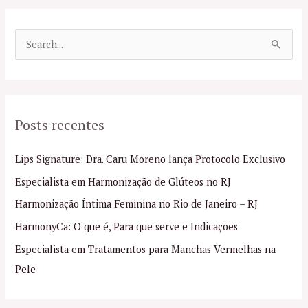
P
e
s
q
Posts recentes
u
i
Lips Signature: Dra. Caru Moreno lança Protocolo Exclusivo
s
Especialista em Harmonização de Glúteos no RJ
a
Harmonização Íntima Feminina no Rio de Janeiro – RJ
r
p
HarmonyCa: O que é, Para que serve e Indicações
o
Especialista em Tratamentos para Manchas Vermelhas na
r
Pele
: