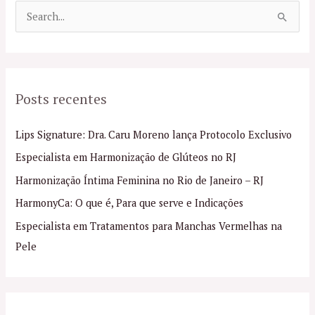
P
e
s
q
Posts recentes
u
i
Lips Signature: Dra. Caru Moreno lança Protocolo Exclusivo
s
Especialista em Harmonização de Glúteos no RJ
a
Harmonização Íntima Feminina no Rio de Janeiro – RJ
r
p
HarmonyCa: O que é, Para que serve e Indicações
o
Especialista em Tratamentos para Manchas Vermelhas na
r
Pele
: