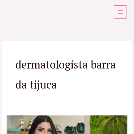
Ir
para
o
conteúdo
dermatologista barra
da tijuca
Dermatologista
Barra