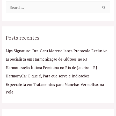
P
e
s
q
Posts recentes
u
i
Lips Signature: Dra. Caru Moreno lança Protocolo Exclusivo
s
Especialista em Harmonização de Glúteos no RJ
a
Harmonização Íntima Feminina no Rio de Janeiro – RJ
r
p
HarmonyCa: O que é, Para que serve e Indicações
o
Especialista em Tratamentos para Manchas Vermelhas na
r
Pele
: