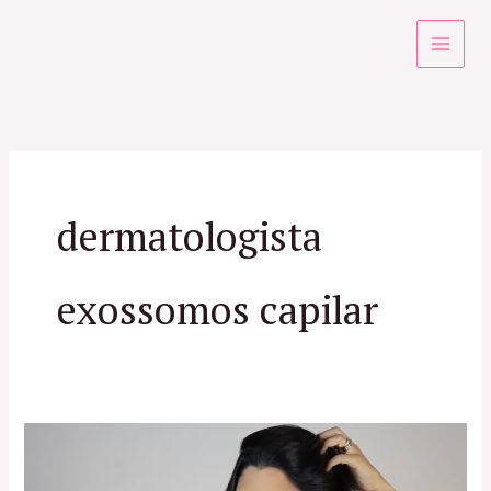
Ir
para
o
conteúdo
dermatologista
exossomos capilar
Especialista
em