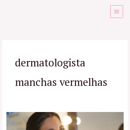
Ir
para
o
conteúdo
dermatologista
manchas vermelhas
Especialista
em