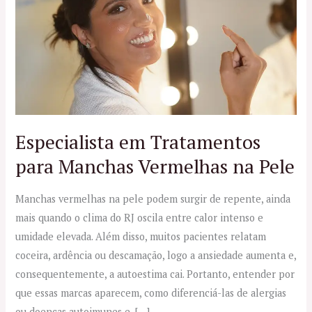
Tratamentos
para
Manchas
Vermelhas
na
Pele
Especialista em Tratamentos
para Manchas Vermelhas na Pele
Manchas vermelhas na pele podem surgir de repente, ainda
mais quando o clima do RJ oscila entre calor intenso e
umidade elevada. Além disso, muitos pacientes relatam
coceira, ardência ou descamação, logo a ansiedade aumenta e,
consequentemente, a autoestima cai. Portanto, entender por
que essas marcas aparecem, como diferenciá-las de alergias
ou doenças autoimunes e, […]