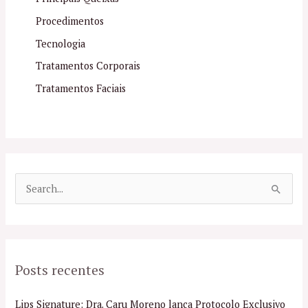
Procedimentos
Tecnologia
Tratamentos Corporais
Tratamentos Faciais
P
e
s
q
Posts recentes
u
i
Lips Signature: Dra. Caru Moreno lança Protocolo Exclusivo