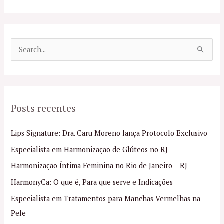
P
e
s
q
Posts recentes
u
i
Lips Signature: Dra. Caru Moreno lança Protocolo Exclusivo
s
Especialista em Harmonização de Glúteos no RJ
a
Harmonização Íntima Feminina no Rio de Janeiro – RJ
r
p
HarmonyCa: O que é, Para que serve e Indicações
o
Especialista em Tratamentos para Manchas Vermelhas na
r
Pele