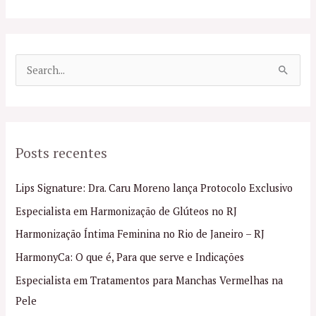
P
e
s
q
Posts recentes
u
i
Lips Signature: Dra. Caru Moreno lança Protocolo Exclusivo
s
Especialista em Harmonização de Glúteos no RJ
a
Harmonização Íntima Feminina no Rio de Janeiro – RJ
r
p
HarmonyCa: O que é, Para que serve e Indicações
o
Especialista em Tratamentos para Manchas Vermelhas na
r
Pele