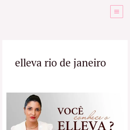
Ir
para
o
conteúdo
elleva rio de janeiro
Tudo
sobre
o
Bioestimulador
Elleva