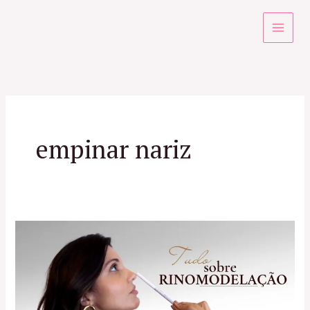
Ir
para
o
conteúdo
empinar nariz
Rinomodelação
no
RJ