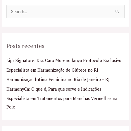
P
e
s
q
Posts recentes
u
i
Lips Signature: Dra. Caru Moreno lança Protocolo Exclusivo
s
Especialista em Harmonização de Glúteos no RJ
a
Harmonização Íntima Feminina no Rio de Janeiro – RJ
r
p
HarmonyCa: O que é, Para que serve e Indicações
o
Especialista em Tratamentos para Manchas Vermelhas na
r
Pele
: