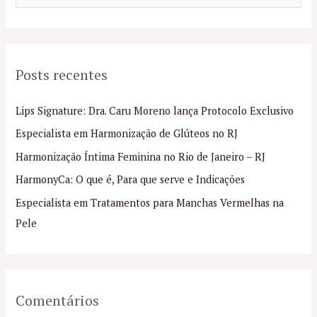
e
s
q
Posts recentes
u
i
Lips Signature: Dra. Caru Moreno lança Protocolo Exclusivo
s
Especialista em Harmonização de Glúteos no RJ
a
Harmonização Íntima Feminina no Rio de Janeiro – RJ
r
p
HarmonyCa: O que é, Para que serve e Indicações
o
Especialista em Tratamentos para Manchas Vermelhas na
r
Pele
:
Comentários