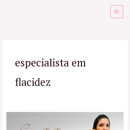
Ir
para
o
conteúdo
especialista em
flacidez
Tratamento
para