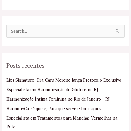
P
e
s
q
Posts recentes
u
i
Lips Signature: Dra. Caru Moreno lança Protocolo Exclusivo
s
Especialista em Harmonização de Glúteos no RJ
a
Harmonização Íntima Feminina no Rio de Janeiro – RJ
r
p
HarmonyCa: O que é, Para que serve e Indicações
o
Especialista em Tratamentos para Manchas Vermelhas na
r
Pele