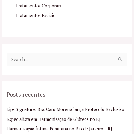
Tratamentos Corporais
Tratamentos Faciais
P
e
s
q
Posts recentes
u
i
Lips Signature: Dra. Caru Moreno lança Protocolo Exclusivo
s
Especialista em Harmonização de Glúteos no RJ
a
Harmonização Íntima Feminina no Rio de Janeiro – RJ
r