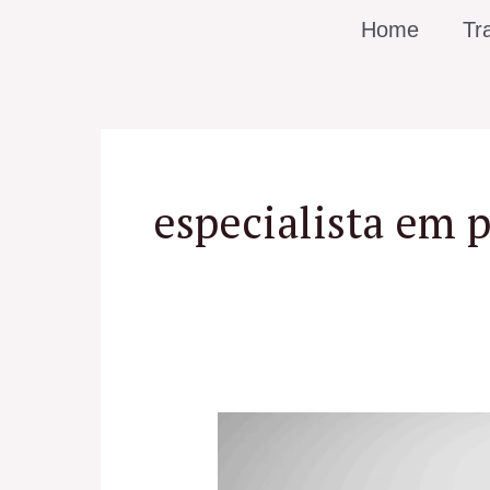
Ir
Home
Tr
para
o
conteúdo
especialista em p
Profhilo
no