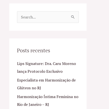
P
e
s
q
u
Posts recentes
i
Lips Signature: Dra. Caru Moreno
s
lança Protocolo Exclusivo
a
Especialista em Harmonização de
r
Glúteos no RJ
p
o
Harmonização Íntima Feminina no
r
Rio de Janeiro – RJ