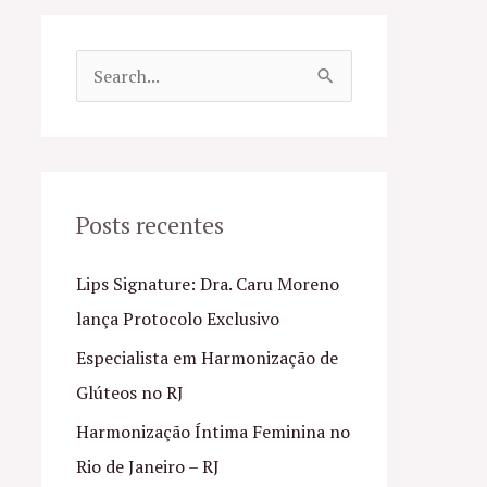
P
e
s
q
u
Posts recentes
i
Lips Signature: Dra. Caru Moreno
s
lança Protocolo Exclusivo
a
Especialista em Harmonização de
r
Glúteos no RJ
p
o
Harmonização Íntima Feminina no
r
Rio de Janeiro – RJ