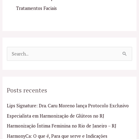
Tratamentos Faciais
P
e
s
q
Posts recentes
u
i
Lips Signature: Dra. Caru Moreno lança Protocolo Exclusivo
s
Especialista em Harmonização de Glúteos no RJ
a
Harmonização Íntima Feminina no Rio de Janeiro – RJ
r
p
HarmonyCa: O que é, Para que serve e Indicações