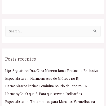
P
e
s
q
Posts recentes
u
i
Lips Signature: Dra. Caru Moreno lança Protocolo Exclusivo
s
Especialista em Harmonização de Glúteos no RJ
a
Harmonização Íntima Feminina no Rio de Janeiro – RJ
r
p
HarmonyCa: O que é, Para que serve e Indicações
o
Especialista em Tratamentos para Manchas Vermelhas na