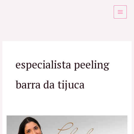
Ir
para
o
conteúdo
especialista peeling
barra da tijuca
Peeling
Químico