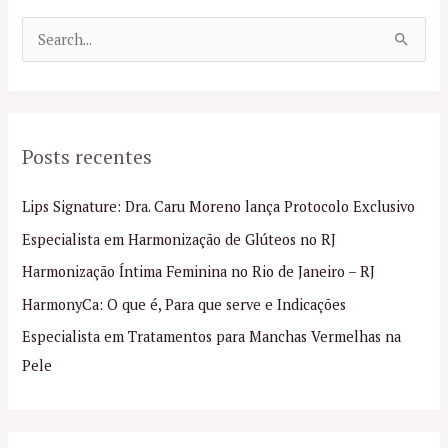
P
e
s
q
Posts recentes
u
i
Lips Signature: Dra. Caru Moreno lança Protocolo Exclusivo
s
Especialista em Harmonização de Glúteos no RJ
a
Harmonização Íntima Feminina no Rio de Janeiro – RJ
r
p
HarmonyCa: O que é, Para que serve e Indicações
o
Especialista em Tratamentos para Manchas Vermelhas na
r
Pele
: