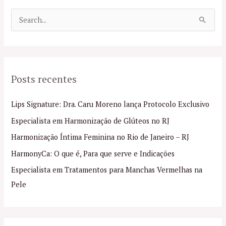
P
e
s
q
Posts recentes
u
i
Lips Signature: Dra. Caru Moreno lança Protocolo Exclusivo
s
Especialista em Harmonização de Glúteos no RJ
a
Harmonização Íntima Feminina no Rio de Janeiro – RJ
r
p
HarmonyCa: O que é, Para que serve e Indicações
o
Especialista em Tratamentos para Manchas Vermelhas na
r
Pele
: