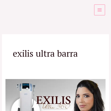
Ir
para
o
conteúdo
exilis ultra barra
Exilis
Ultra
360
no
RJ