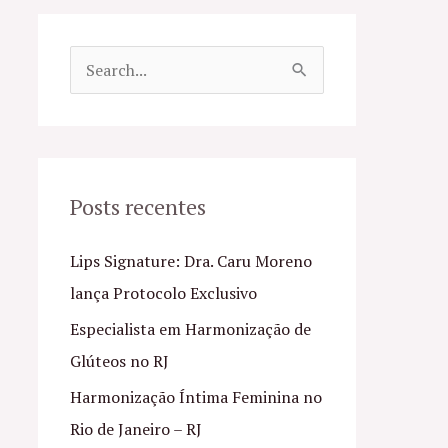
P
e
s
q
u
Posts recentes
i
Lips Signature: Dra. Caru Moreno
s
lança Protocolo Exclusivo
a
Especialista em Harmonização de
r
Glúteos no RJ
p
o
Harmonização Íntima Feminina no
r
Rio de Janeiro – RJ