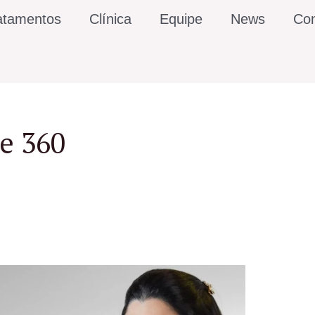
atamentos
Clínica
Equipe
News
Con
me 360