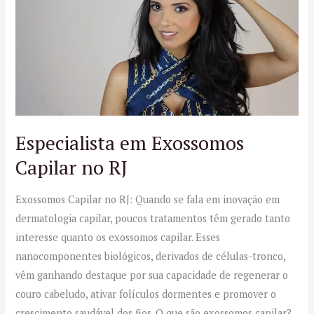
Exossomos
Capilar
no
RJ
Especialista em Exossomos
Capilar no RJ
Exossomos Capilar no RJ: Quando se fala em inovação em
dermatologia capilar, poucos tratamentos têm gerado tanto
interesse quanto os exossomos capilar. Esses
nanocomponentes biológicos, derivados de células-tronco,
vêm ganhando destaque por sua capacidade de regenerar o
couro cabeludo, ativar folículos dormentes e promover o
crescimento saudável dos fios. O que são exossomos capilar?