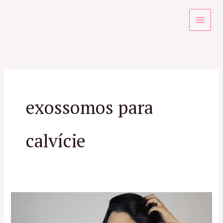
Ir
para
o
conteúdo
exossomos para
calvície
Especialista
em