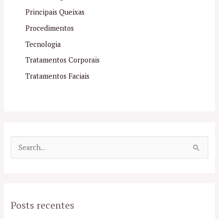
Principais Queixas
Procedimentos
Tecnologia
Tratamentos Corporais
Tratamentos Faciais
P
e
s
q
Posts recentes
u