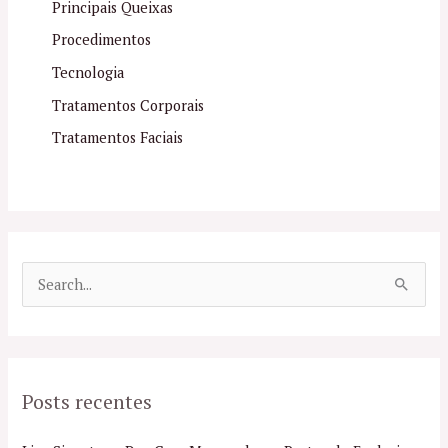
Principais Queixas
Procedimentos
Tecnologia
Tratamentos Corporais
Tratamentos Faciais
P
e
s
q
Posts recentes
u
i