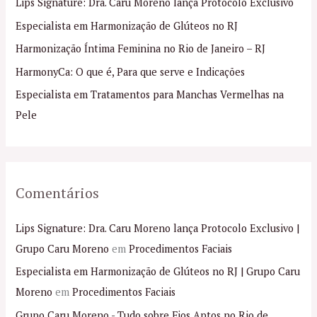
Lips Signature: Dra. Caru Moreno lança Protocolo Exclusivo
s
Especialista em Harmonização de Glúteos no RJ
a
Harmonização Íntima Feminina no Rio de Janeiro – RJ
r
p
HarmonyCa: O que é, Para que serve e Indicações
o
Especialista em Tratamentos para Manchas Vermelhas na
r
Pele
:
Comentários
Lips Signature: Dra. Caru Moreno lança Protocolo Exclusivo |
Grupo Caru Moreno
em
Procedimentos Faciais
Especialista em Harmonização de Glúteos no RJ | Grupo Caru
Moreno
em
Procedimentos Faciais
Grupo Caru Moreno - Tudo sobre Fios Aptos no Rio de