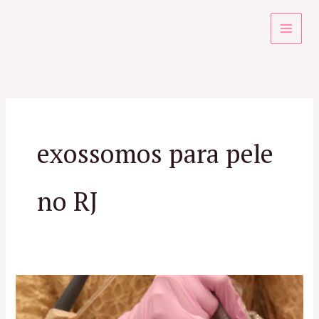
Ir
para
o
conteúdo
exossomos para pele
no RJ
Exossomos
no